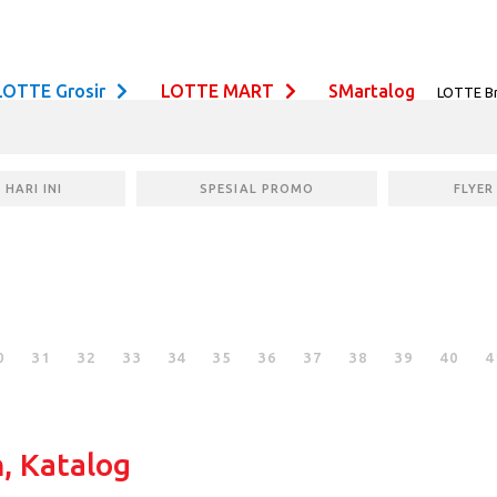
LOTTE Grosir
LOTTE MART
SMartalog
LOTTE B
HARI INI
SPESIAL PROMO
FLYER
0
31
32
33
34
35
36
37
38
39
40
4
, Katalog