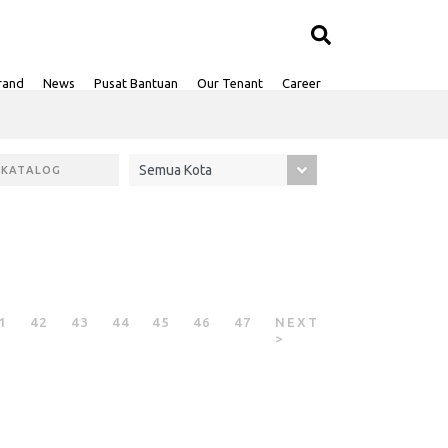
rand
News
Pusat Bantuan
Our Tenant
Career
 KATALOG
1
42
43
44
45
46
47
NEXT
>