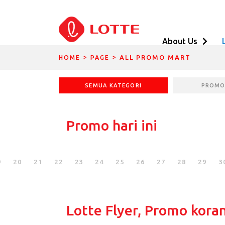
About Us
DIVIDER BREADCRUMBS
DIVIDER BREADCRUMBS
ALL PROMO MART
HOME
PAGE
SEMUA KATEGORI
PROMO 
Promo hari ini
9
20
21
22
23
24
25
26
27
28
29
3
Lotte Flyer, Promo koran