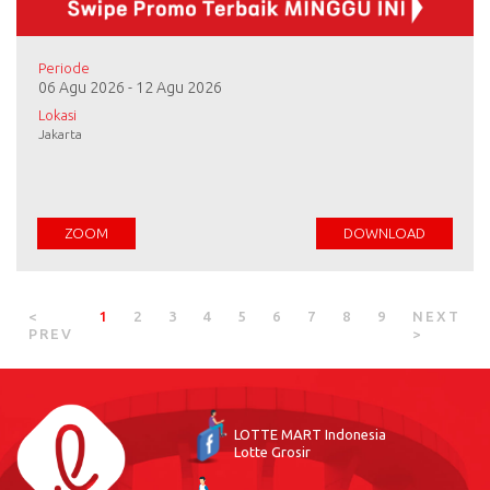
Periode
06 Agu 2026 - 12 Agu 2026
Lokasi
Jakarta
ZOOM
DOWNLOAD
(CURRENT)
<
1
2
3
4
5
6
7
8
9
NEXT
PREV
>
LOTTE MART Indonesia
Lotte Grosir