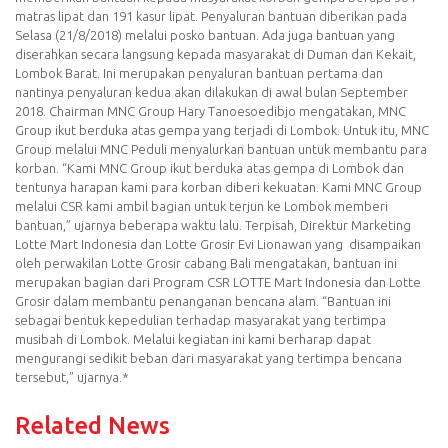
matras lipat dan 191 kasur lipat.
Penyaluran bantuan diberikan pada
Selasa (21/8/2018) melalui posko bantuan. Ada juga bantuan yang
diserahkan secara langsung kepada masyarakat di Duman dan Kekait,
Lombok Barat. Ini merupakan penyaluran bantuan pertama dan
nantinya penyaluran kedua akan dilakukan di awal bulan September
2018.
Chairman MNC Group Hary Tanoesoedibjo mengatakan, MNC
Group ikut berduka atas gempa yang terjadi di Lombok. Untuk itu, MNC
Group melalui MNC Peduli menyalurkan bantuan untuk membantu para
korban.
“Kami MNC Group ikut berduka atas gempa di Lombok dan
tentunya harapan kami para korban diberi kekuatan. Kami MNC Group
melalui CSR kami ambil bagian untuk terjun ke Lombok memberi
bantuan,” ujarnya beberapa waktu lalu.
Terpisah, Direktur Marketing
Lotte Mart Indonesia dan Lotte Grosir Evi Lionawan yang disampaikan
oleh perwakilan Lotte Grosir cabang Bali mengatakan, bantuan ini
merupakan bagian dari Program CSR LOTTE Mart Indonesia dan Lotte
Grosir dalam membantu penanganan bencana alam.
“Bantuan ini
sebagai bentuk kepedulian terhadap masyarakat yang tertimpa
musibah di Lombok. Melalui kegiatan ini kami berharap dapat
mengurangi sedikit beban dari masyarakat yang tertimpa bencana
tersebut,” ujarnya.*
Related News