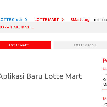
LOTTE Grosir
LOTTE MART
SMartalog
LOTTE B
UMBS
URKAN APLIKASI…
LOTTE MART
LOTTE GROSIR
P
23 
plikasi Baru Lotte Mart
Je
Ku
Mo
19
LO