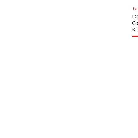
14
LO
Co
Ko
Conta
ut Us
PT. LOT
ws
All Promo
Indones
News
line Etika
Youtube
Jl. Lkr. Lu
Shop Online
Ciracas, J
Indonesia
Phone
+62
All Promo
Phone
Fa
News