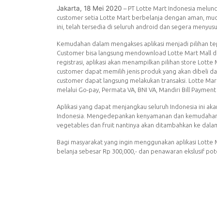
Jakarta, 18 Mei 2020
– PT Lotte Mart Indonesia melunc
customer setia Lotte Mart berbelanja dengan aman, muda
ini, telah tersedia di seluruh android dan segera menyus
Kemudahan dalam mengakses aplikasi menjadi pilihan tep
Customer bisa langsung mendownload Lotte Mart Mall di
registrasi, aplikasi akan menampilkan pilihan store Lotte
customer dapat memilih jenis produk yang akan dibeli da
customer dapat langsung melakukan transaksi. Lotte Mar
melalui Go-pay, Permata VA, BNI VA, Mandiri Bill Payment 
Aplikasi yang dapat menjangkau seluruh Indonesia ini 
Indonesia. Mengedepankan kenyamanan dan kemudahan, l
vegetables dan fruit nantinya akan ditambahkan ke dalam 
Bagi masyarakat yang ingin menggunakan aplikasi Lotte 
belanja sebesar Rp 300,000,- dan penawaran ekslusif po