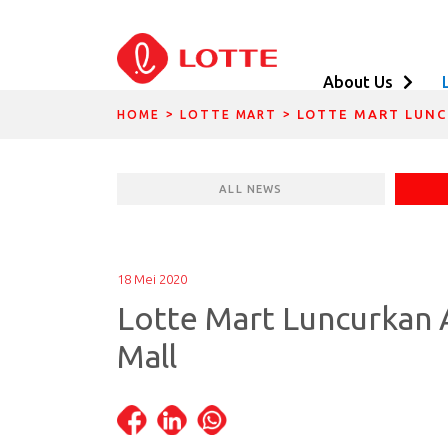
About Us
DIVIDER BREADCRUMBS
DIVIDER BREADCR
LOTTE MART LUNC
HOME
LOTTE MART
ALL NEWS
18 Mei 2020
Lotte Mart Luncurkan A
Mall