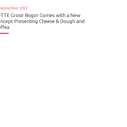
 September 2023
TTE Grosir Bogor Comes with a New
ncept Presenting Cheese & Dough and
ffea
ct Us
Social Media
TE Shopping
ia
ar Sel. No.Kav 6
akarta Timur
LOTTE MART Indonesia
Lotte Grosir
218404080
x +62218404075