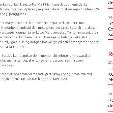
de
urkan aplikasi baru, Lotte Mart Mall yang dapat memudahkan
h dan nyaman. Aplikasi yang telah dapat diakses sejak 14 Mei 2020
ul bagi pengguna IOS.
14
at masyarakat untuk berbelanja tanpa perlu keluar rumah.
LO
 Handphone android dan melakukan registrasi. Setelah melakukan
Co
 Mart sesuai dengan jarak Lotte Mart terdekat. Tampilan selanjutnya
Ko
n menambahkan item pilihan dikeranjang belanja. Setelah itu,
t Mall juga didukung dengan banyaknya pilihan pembayaran seperti
serta kartu kredit.
R
akan terus dikembangkan demi memenuhi kebutuhan masyarakat
ayanan antar cepat untuk barang-barang fresh, frozen,
23 
aplikasi.
Je
Ku
Mart Mall ada promosi menarik gratis biaya pengiriman minimal
tongan belanja Rp 30,000* hingga 31 Mei 2020
Mo
19
LO
de