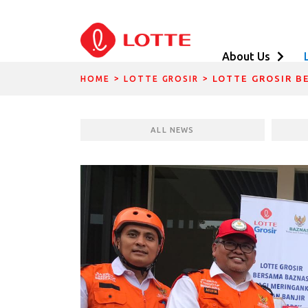
About Us
DIVIDER BREADCRUMBS
DIVIDER BREADC
LOTTE GROSIR 
HOME
LOTTE GROSIR
ALL NEWS