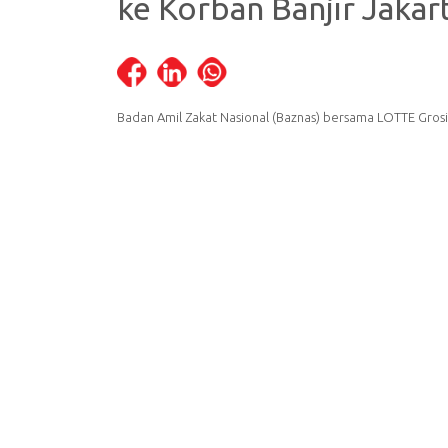
ke Korban Banjir Jakar
Badan Amil Zakat Nasional (Baznas) bersama LOTTE Grosi
wilayah Jabodetabek. Bantuan ini terdiri dari beragam keb
diapers, susu bayi, dan alat-alat kebersihan.
Pemberian bantuan ini dilakukan secara simbolis di Posk
pada Senin (6/1). Direktur Marketing Lotte Grosir, Evi L
korban banjir terutama yang masih harus mengungsi karena
concern terhadap para korban banjir Jabodetabek, muda
melalui pesan tertulis kepada Republika, Senin (6/1). I
bekerjasama dengan Baznas. Dia juga menyampaikan ba
banyak program untuk membantu yang membutuhkan bantu
ke Baznas untuk menyalurkan bantuan kepada korban.
Direktur Utama Baznas, Arifin Purwakananta menyampaik
Grosir kepada Baznas untuk menyalurkan bantuan ke korba
pengungsi Baznas yang tersebar di beberapa wilayah di
cadangan logistik di posko pengungsi yang nantinya juga
komitmen menjadi badan zakat yang terdepan dalam me