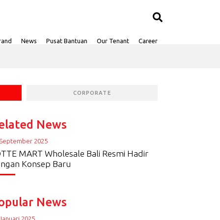
rand
News
Pusat Bantuan
Our Tenant
Career
CORPORATE
elated News
 September 2025
TTE MART Wholesale Bali Resmi Hadir
ngan Konsep Baru
opular News
Januari 2025