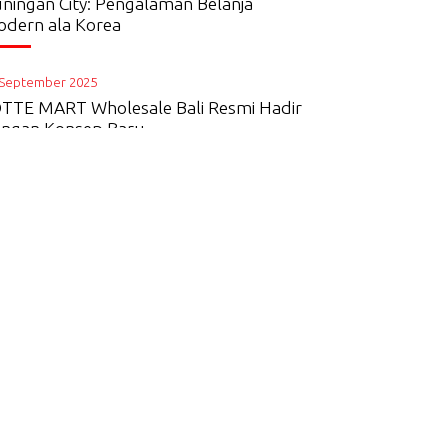
ningan City: Pengalaman Belanja
dern ala Korea
 September 2025
TTE MART Wholesale Bali Resmi Hadir
ngan Konsep Baru
 September 2023
TTE Grosir Bogor Comes with a New
ncept Presenting Cheese & Dough and
ffea