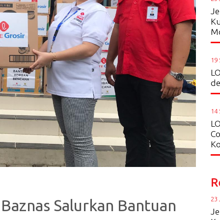
Je
Ku
Mo
19
LO
de
14
LO
Co
Ko
R
23 
Baznas Salurkan Bantuan
Je