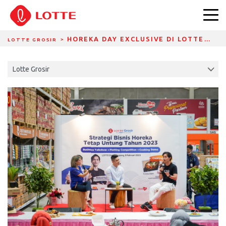
DIVIDER BREADCRUMBS
HOREKA DAY EXCLUSIVE DI LOTTE…
LOTTE GROSIR