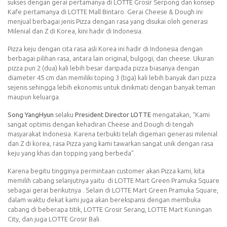
sukses dengan gerai pertamanya di LOTTE Grosir Serpong dan konsep
Kafe pertamanya di LOTTE Mall Bintaro. Gerai Cheese & Dough ini
menjual berbagai jenis Pizza dengan rasa yang disukai oleh generasi
Milenial dan Z di Korea, kini hadir di Indonesia.
Pizza keju dengan cita rasa asli Korea ini hadir di Indonesia dengan
berbagai pilihan rasa, antara lain original, bulgogi, dan cheese. Ukuran
pizza pun 2 (dua) kali lebih besar daripada pizza biasanya dengan
diameter 45 cm dan memiliki toping 3 (tiga) kali lebih banyak dari pizza
sejenis sehingga lebih ekonomis untuk dinikmati dengan banyak teman
maupun keluarga.
Song YangHyun
selaku
President Director LOTTE
mengatakan, “Kami
sangat optimis dengan kehadiran Cheese and Dough di tengah
masyarakat Indonesia. Karena terbukti telah digemari generasi milenial
dan Z di korea, rasa Pizza yang kami tawarkan sangat unik dengan rasa
keju yang khas dan topping yang berbeda”.
Karena begitu tingginya permintaan customer akan Pizza kami, kita
memilih cabang selanjutnya yaitu di LOTTE Mart Green Pramuka Square
sebagai gerai berikutnya . Selain di LOTTE Mart Green Pramuka Square,
dalam waktu dekat kami juga akan berekspansi dengan membuka
cabang di beberapa titik, LOTTE Grosir Serang, LOTTE Mart Kuningan
City, dan juga LOTTE Grosir Bali.