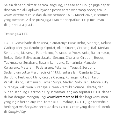
Selain dapat dinikmati secara langsung, Cheese and Dough juga dapat
dipesan melalui aplikasi layanan pesan antar, whatsapp order, atau di
www.lottemart.co.id dan khusus periode 16-19 Maret 2023, customer
yang membeli 2 slice pizza juga akan mendapatkan 1 cup minuman
dingin secara gratis.
Tentang LOTTE
LOTTE Grosir hadir di 36 area, diantaranya Pasar Rebo, Sidoarjo, Kelapa
Gading, Meruya, Bandung, Ciputat, Alam Sutera, Cibitung, Bali, Medan,
Semarang, Makassar, Palembang, Pekanbaru, Yogyakarta, Banjarmasin,
Bekasi, Solo, Balikpapan, Jatake, Serang, Cikarang, Cirebon, Bogor,
Tasikmalaya, Surabaya, Batam, Lampung, Samarinda, Manado,
Karawang, Mataram, Padalarang, Pakansari, Tegal & Serpong.
Sedangkan Lotte Mart hadir di 14 titik, antara lain Gandaria City,
Bandung Festival Citilink, Kelapa Gading, Kuningan City, Bintaro,
Panakukkang, Fatmawati, Taman Surya, Medan, Solo Baru, Marvel City
Surabaya, Pakuwon Surabaya, Green Pramuka Square Jakarta, dan
Super Bandung Electronic City. Informasi lengkap seputar LOTTE dapat
dilihat dengan mengunjungi
www.lottemart.co.id
dan bagi konsumen
yang ingin berbelanja tapi tetap #DiRumahAja, LOTTE juga tersedia di
berbagai
market place
serta Aplikasi LOTTE Grosir yang dapat diunduh
di
Google Play
.