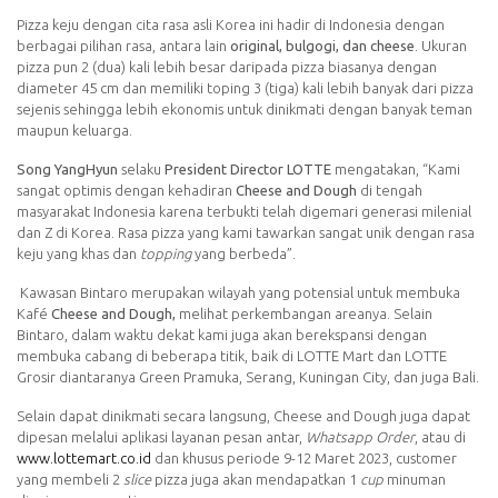
Pizza keju dengan cita rasa asli Korea ini hadir di Indonesia dengan
berbagai pilihan rasa, antara lain
original, bulgogi, dan cheese
. Ukuran
pizza pun 2 (dua) kali lebih besar daripada pizza biasanya dengan
diameter 45 cm dan memiliki toping 3 (tiga) kali lebih banyak dari pizza
sejenis sehingga lebih ekonomis untuk dinikmati dengan banyak teman
maupun keluarga.
Song YangHyun
selaku
President Director LOTTE
mengatakan, “Kami
sangat optimis dengan kehadiran
Cheese and Dough
di tengah
masyarakat Indonesia karena terbukti telah digemari generasi milenial
dan Z di Korea. Rasa pizza yang kami tawarkan sangat unik dengan rasa
keju yang khas dan
topping
yang berbeda”.
Kawasan Bintaro merupakan wilayah yang potensial untuk membuka
Kafé
Cheese and Dough,
melihat perkembangan areanya. Selain
Bintaro, dalam waktu dekat kami juga akan berekspansi dengan
membuka cabang di beberapa titik, baik di LOTTE Mart dan LOTTE
Grosir diantaranya Green Pramuka, Serang, Kuningan City, dan juga Bali.
Selain dapat dinikmati secara langsung, Cheese and Dough juga dapat
dipesan melalui aplikasi layanan pesan antar,
Whatsapp Order
, atau di
www.lottemart.co.id
dan khusus periode 9-12 Maret 2023, customer
yang membeli 2
slice
pizza juga akan mendapatkan 1
cup
minuman