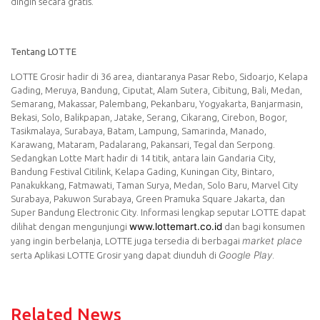
dingin secara gratis.
Tentang LOTTE
LOTTE Grosir hadir di 36 area, diantaranya Pasar Rebo, Sidoarjo, Kelapa
Gading, Meruya, Bandung, Ciputat, Alam Sutera, Cibitung, Bali, Medan,
Semarang, Makassar, Palembang, Pekanbaru, Yogyakarta, Banjarmasin,
Bekasi, Solo, Balikpapan, Jatake, Serang, Cikarang, Cirebon, Bogor,
Tasikmalaya, Surabaya, Batam, Lampung, Samarinda, Manado,
Karawang, Mataram, Padalarang, Pakansari, Tegal dan Serpong.
Sedangkan Lotte Mart hadir di 14 titik, antara lain Gandaria City,
Bandung Festival Citilink, Kelapa Gading, Kuningan City, Bintaro,
Panakukkang, Fatmawati, Taman Surya, Medan, Solo Baru, Marvel City
Surabaya, Pakuwon Surabaya, Green Pramuka Square Jakarta, dan
Super Bandung Electronic City. Informasi lengkap seputar LOTTE dapat
www.
lottemart.
co.id
dilihat dengan mengunjungi
dan bagi konsumen
market place
yang ingin berbelanja, LOTTE juga tersedia di berbagai
Google Play
serta Aplikasi LOTTE Grosir yang dapat diunduh di
.
Related News