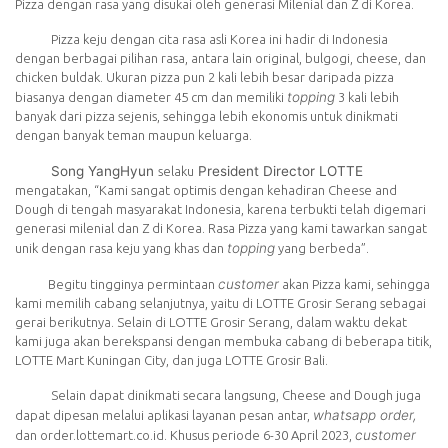
Pizza dengan rasa yang disukai oleh generasi Milenial dan Z di Korea.
Pizza keju dengan cita rasa asli Korea ini hadir di Indonesia
dengan berbagai pilihan rasa, antara lain original, bulgogi, cheese, dan
chicken buldak. Ukuran pizza pun 2 kali lebih besar daripada pizza
top
p
ing
biasanya dengan diameter 45 cm dan memiliki
3 kali lebih
banyak dari pizza sejenis, sehingga lebih ekonomis untuk dinikmati
dengan banyak teman maupun keluarga.
Song YangHyun
President Director LOTTE
selaku
mengatakan, “Kami sangat optimis dengan kehadiran Cheese and
Dough di tengah masyarakat Indonesia, karena terbukti telah digemari
generasi milenial dan Z di Korea. Rasa Pizza yang kami tawarkan sangat
topping
unik dengan rasa keju yang khas dan
yang berbeda”.
customer
Begitu tingginya permintaan
akan Pizza kami, sehingga
kami memilih cabang selanjutnya, yaitu di LOTTE Grosir Serang sebagai
gerai berikutnya. Selain di LOTTE Grosir Serang, dalam waktu dekat
kami juga akan berekspansi dengan membuka cabang di beberapa titik,
LOTTE Mart Kuningan City, dan juga LOTTE Grosir Bali.
Selain dapat dinikmati secara langsung, Cheese and Dough juga
whatsapp order
,
dapat dipesan melalui aplikasi layanan pesan antar,
customer
dan order.lottemart.co.id. Khusus periode 6-30 April 2023,