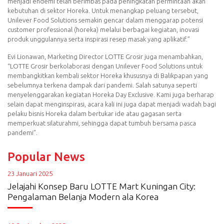
menjadi endemi telah berimbas pada peningkatan permintaan akan
kebutuhan di sektor Horeka. Untuk menangkap peluang tersebut,
Unilever Food Solutions semakin gencar dalam menggarap potensi
customer professional (horeka) melalui berbagai kegiatan, inovasi
produk unggulannya serta inspirasi resep masak yang aplikatif.”
Evi Lionawan, Marketing Director LOTTE Grosir juga menambahkan,
“LOTTE Grosir berkolaborasi dengan Unilever Food Solutions untuk
membangkitkan kembali sektor Horeka khususnya di Balikpapan yang
sebelumnya terkena dampak dari pandemi. Salah satunya seperti
menyelenggarakan kegiatan Horeka Day Exclusive. Kami juga berharap
selain dapat menginspirasi, acara kali ini juga dapat menjadi wadah bagi
pelaku bisnis Horeka dalam bertukar ide atau gagasan serta
memperkuat silaturahmi, sehingga dapat tumbuh bersama pasca
pandemi”.
Popular News
23 Januari 2025
Jelajahi Konsep Baru LOTTE Mart Kuningan City:
Pengalaman Belanja Modern ala Korea