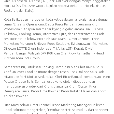
Unit Business to Business (B2B) dari Unilever dengan menyelenggarakan
Horeka Day Exclusive yang ditujukan kepada customer Horeka (Hotel,
Restoran, dan Kafe).
Kota Balikpapan merupakan kota ketiga dalam rangkaian acara dengan
tema “Efisiensi Operasional Dapur Pasca Pandemi bersama Knorr
Profesional”. Adapun sesi menarik yang digelar, antara lain Business
Talkshow, Cooking Demo, Interactive Quiz, dan Entertainment. Pada
sesi Business Talkshow diisi oleh Dian Marsi - Omni Channel Trade
Marketing Manager Unilever Food Solutions, Evi Lionawan – Marketing
Director LOTTE Grosir Indonesia, Tri Anjaya,ST - Kepala Divisi
Pengembangan Wilayah DPP PPJI, dan Chef Ricky Ramadhani - Head
Kitchen Area RVT Group.
Sementara itu, untuk sesi Cooking Demo diisi oleh Chef Rikrik- Sous
Chef Unilever Food Solutions dengan resep Bistik Rollade Saus Lada
Hitam dan Mint Mojito, sedangkan Chef Ricky Ramadhany dengan resep
Potato Cheese Balls. Semua resep yang diolah dibuat dengan
menggunakan produk dari Knorr, diantanya Knorr Oyster, Knorr
Demiglace Sauce, Knorr Lime Powder, Knorr Potato Flakes dan Knorr
Chicken Powder.
Dian Marsi selaku Omni Channel Trade Marketing Manager Unilever
Food Solutions mengatakan, “Perubahan status Covid-19 dari pandemi